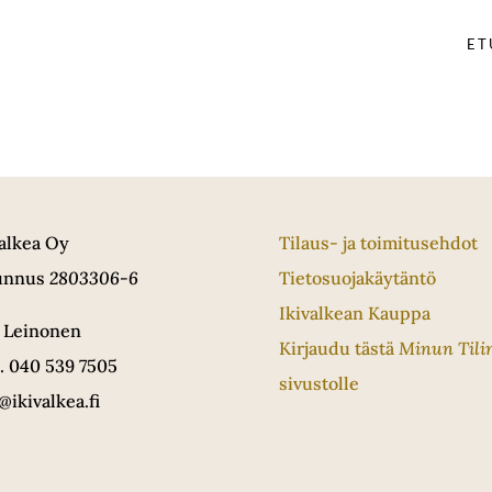
ET
valkea Oy
Tilaus- ja toimitusehdot
unnus
2803306-6
Tietosuojakäytäntö
Ikivalkean Kauppa
i Leinonen
Kirjaudu tästä
Minun Tili
. 040 539 7505
sivustolle
@ikivalkea.fi