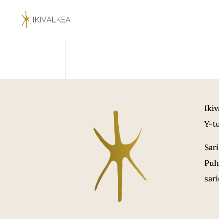
Iki
Y-t
Sar
Puh
sari