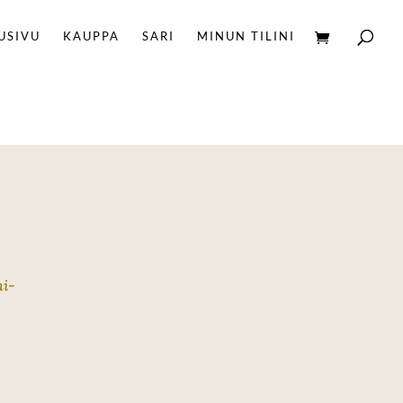
USIVU
KAUPPA
SARI
MINUN TILINI
ni
-