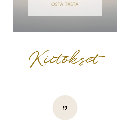
Kiitokset
{