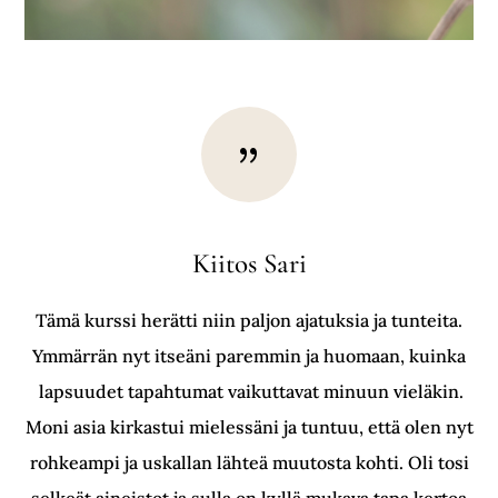
{
Kiitos Sari
Tämä kurssi herätti niin paljon ajatuksia ja tunteita.
Ymmärrän nyt itseäni paremmin ja huomaan, kuinka
lapsuudet tapahtumat vaikuttavat minuun vieläkin.
Moni asia kirkastui mielessäni ja tuntuu, että olen nyt
rohkeampi ja uskallan lähteä muutosta kohti. Oli tosi
selkeät aineistot ja sulla on kyllä mukava tapa kertoa